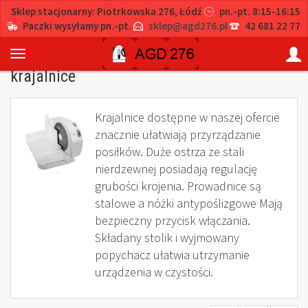
Sklep stacjonarny: Piotrkowska 276, Łódź
pn.-pt. 8:15-16:15
Paczki wysyłamy pn.-pt.
sklep@agd276.pl
42 681 22 77
krajalnice
Krajalnice dostępne w naszej ofercie
znacznie ułatwiają przyrządzanie
posiłków. Duże ostrza ze stali
nierdzewnej posiadają regulację
grubości krojenia. Prowadnice są
stalowe a nóżki antypoślizgowe Mają
bezpieczny przycisk włączania.
Składany stolik i wyjmowany
popychacz ułatwia utrzymanie
urządzenia w czystości.