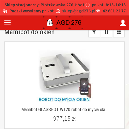
Sklep stacjonarny: Piotrkowska 276, Łódź
pn.-pt. 8:15-16:15
Paczki wysyłamy pn.-pt.
sklep@agd276.pl
42 681 22 77
Mamibot do okien
Mamibot GLASSBOT W120 robot do mycia oki...
977,15 zł