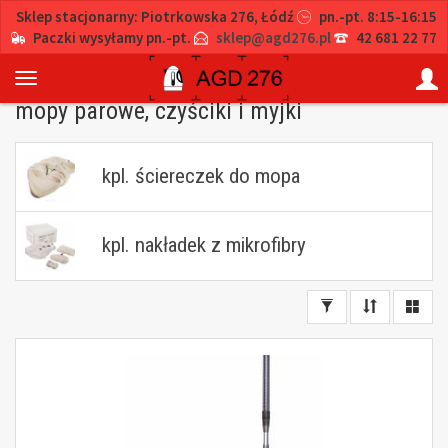
Sklep stacjonarny: Piotrkowska 276, Łódź
pn.-pt. 8:15-16:15
Paczki wysyłamy pn.-pt.
sklep@agd276.pl
42 681 22 77
mopy parowe, czyściki i myjki
kpl. ściereczek do mopa
kpl. nakładek z mikrofibry