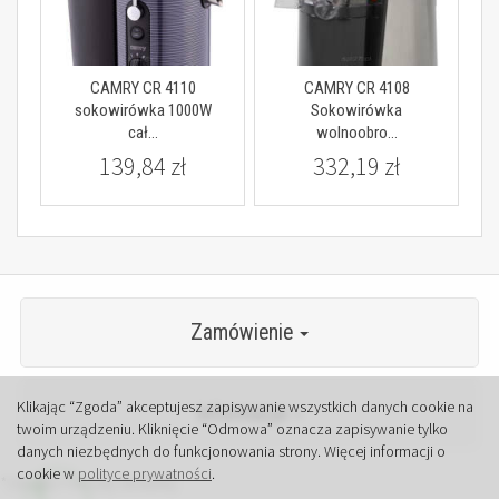
CAMRY CR 4110
CAMRY CR 4108
sokowirówka 1000W
Sokowirówka
cał...
wolnoobro...
139,84 zł
332,19 zł
Zamówienie
Klikając “Zgoda” akceptujesz zapisywanie wszystkich danych cookie na
Informacje
twoim urządzeniu. Kliknięcie “Odmowa” oznacza zapisywanie tylko
danych niezbędnych do funkcjonowania strony. Więcej informacji o
cookie w
polityce prywatności
.
*) brutto +
koszty dostawy