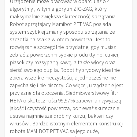
Urządzenie może pracować w oparciu aż o 4
algorytmy , w tym algorytm ZIG-ZAG, który
maksymalnie zwiększa skuteczność sprzątania.
Robot sprzątający Mamibot PET VAC posiada
system szybkiej zmiany sposobu sprzątania ze
szczotki na ssak z wlotem powietrza. Jest to
rozwiązanie szczególnie przydatne, gdy musisz
zebrać z powierzchni sypkie produkty np. cukier,
piasek czy rozsypaną kawę, a także włosy oraz
sierść swojego pupila. Robot hybrydowy idealnie
zbiera wszelkie nieczystości, a jednocześnie nie
zapycha się i nie niszczy. Co więcej, urządzenie jest
przyjazne dla otoczenia. Siedmiowarstwowy filtr
HEPA o skuteczności 99,97% zapewnia najwyższą
jakość i czystość powietrza, ponieważ skutecznie
usuwa najmniejsze drobiny kurzu, bakterii czy
wirusów . Bardzo istotnym elementem konstrukcji
robota MAMIBOT PET VAC są jego duże,