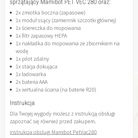
sprzątający Mamibot PET VEC 280 oraz:
2x zmiotka boczna (zapasowe)
1x moduł ssący (zamiennik szczotki głównej)
1x ściereczka do mopowania
1x filtr zapasowy HEPA
1x nakładka do mopowania ze zbiornikiem na
wodę
1x pilot zdalny
1x stacja dokująca
1x ładowarka
2x bateria AAA
1x wirtualna ściana (na baterie R20)
Instrukcja
Dla Twojej wygody możesz z instrukcją obsługi
zapoznać się również przed zakupem.
instrukcja obslugi Mamibot PetVac280