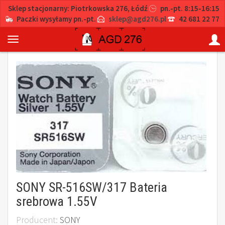
Sklep stacjonarny: Piotrkowska 276, Łódź
pn.-pt. 8:15-16:15
Paczki wysyłamy pn.-pt.
sklep@agd276.pl
42 681 22 77
SONY SR-516SW/317 Bateria
srebrowa 1.55V
Producent:
SONY