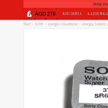
Sklep st
KUCHNIA
ŁAZIENK
Start
SONY
energia i oświetlenie
energia, baterie,