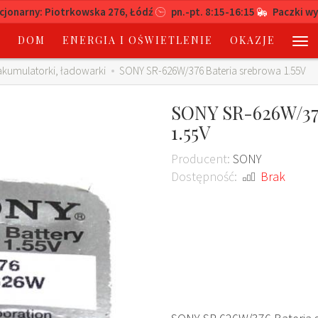
acjonarny: Piotrkowska 276, Łódź
pn.-pt. 8:15-16:15
Paczki wy
A
DOM
ENERGIA I OŚWIETLENIE
OKAZJE
 akumulatorki, ładowarki
SONY SR-626W/376 Bateria srebrowa 1.55V
SONY SR-626W/376
1.55V
Producent:
SONY
Dostępność:
Brak