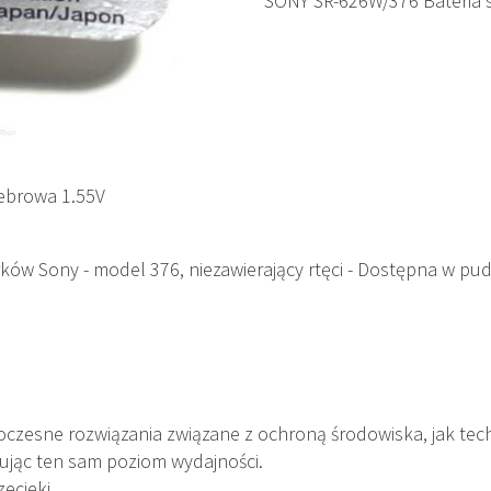
SONY SR-626W/376 Bateria 
ebrowa 1.55V
rków Sony - model 376, niezawierający rtęci - Dostępna w pu
czesne rozwiązania związane z ochroną środowiska, jak tec
mując ten sam poziom wydajności.
ecieki