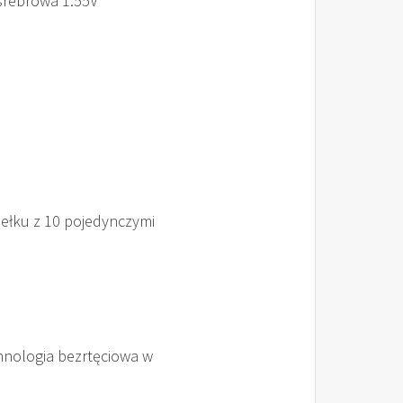
srebrowa 1.55V
dełku z 10 pojedynczymi
hnologia bezrtęciowa w