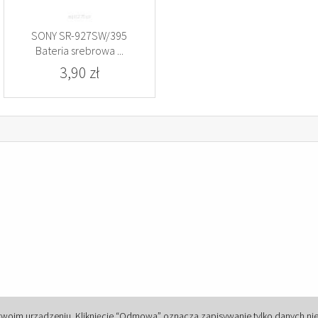
SONY SR-927SW/395
Bateria srebrowa ...
3,90 zł
 twoim urządzeniu. Kliknięcie “Odmowa” oznacza zapisywanie tylko danych n