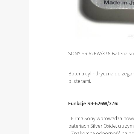
SONY SR-626W/376 Bateria sr
Bateria cylindryczna do zega
blisterami.
Funkcje SR-626W/376:
- Firma Sony wprowadza nowo
bateriach Silver Oxide, utrzy
- Znakomita odporność na prz