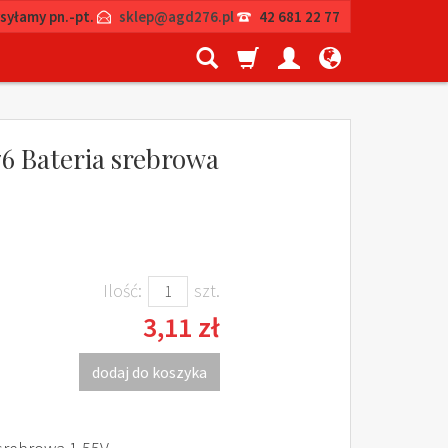
syłamy pn.-pt.
sklep@agd276.pl
42 681 22 77
 Bateria srebrowa
Ilość:
szt.
3,11 zł
dodaj do koszyka