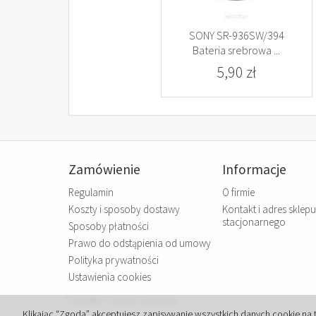
SONY SR-936SW/394
Bateria srebrowa ...
5,90 zł
Zamówienie
Informacje
Regulamin
O firmie
Koszty i sposoby dostawy
Kontakt i adres sklepu
stacjonarnego
Sposoby płatności
Prawo do odstąpienia od umowy
Polityka prywatności
Ustawienia cookies
*) brutto +
koszty dostawy
Klikając “Zgoda” akceptujesz zapisywanie wszystkich danych cookie na