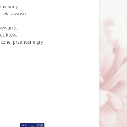
irmy Sony.
a właściwości
wywania.
roduktów.
niczne, przenośne gry