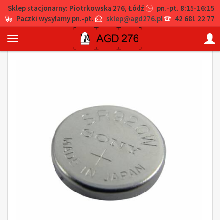
Sklep stacjonarny: Piotrkowska 276, Łódź
pn.-pt. 8:15-16:15
Paczki wysyłamy pn.-pt.
sklep@agd276.pl
42 681 22 77